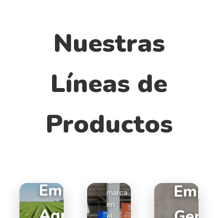
Nuestras
Líneas de
Productos
Empaque
POP
Destaca
tu
Empaque
Empa
marca
en
Agro
Genér
el