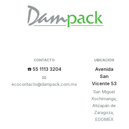
CONTACTO
UBICACIÓN
☎️ 55 1113 3204
Avenida
San
📧
Vicente 53
ecocontacto@dampack.com.mx
San Miguel
Xochimanga,
Atizapán de
Zaragoza,
EDOMEX