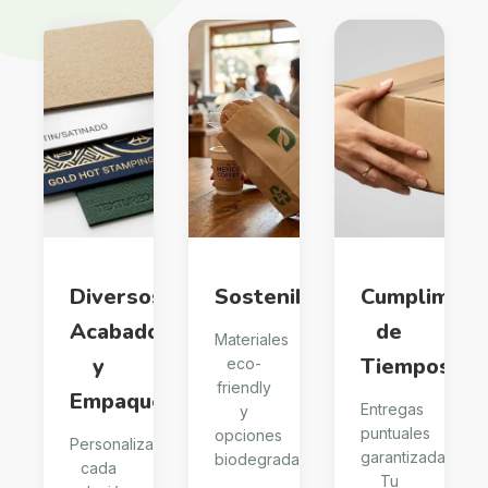
Diversos
Sostenibilidad
Cumplimien
Acabados
de
Materiales
y
Tiempos
eco-
friendly
Empaques
Entregas
y
puntuales
opciones
Personalizamos
garantizadas.
biodegradables
cada
Tu