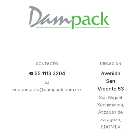
CONTACTO
UBICACIÓN
☎️ 55 1113 3204
Avenida
San
📧
Vicente 53
ecocontacto@dampack.com.mx
San Miguel
Xochimanga,
Atizapán de
Zaragoza,
EDOMEX