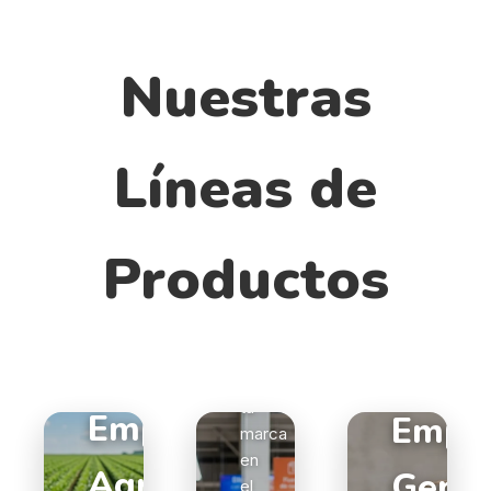
Nuestras
Líneas de
Productos
Empaque
POP
Destaca
tu
Empaque
Empa
marca
en
Agro
Genér
el