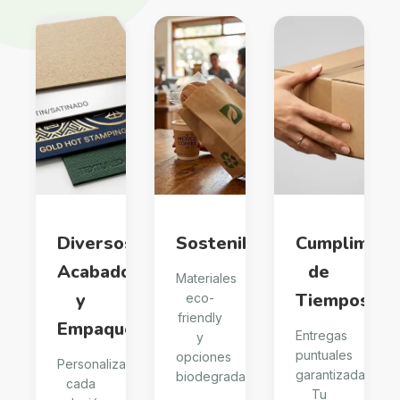
Diversos
Sostenibilidad
Cumplimien
Acabados
de
Materiales
y
Tiempos
eco-
friendly
Empaques
Entregas
y
puntuales
opciones
Personalizamos
garantizadas.
biodegradables
cada
Tu