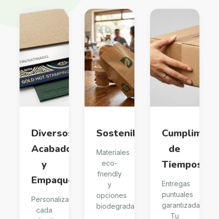
Diversos
Sostenibilidad
Cumplimien
Acabados
de
Materiales
y
Tiempos
eco-
friendly
Empaques
Entregas
y
puntuales
opciones
Personalizamos
garantizadas.
biodegradables
cada
Tu