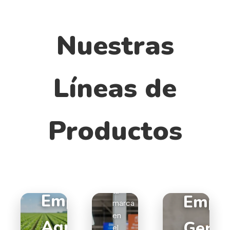
Nuestras
Líneas de
Productos
Empaque
POP
Destaca
tu
Empaque
Empa
marca
en
Agro
Genér
el