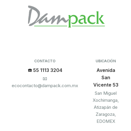
CONTACTO
UBICACIÓN
☎️ 55 1113 3204
Avenida
San
📧
Vicente 53
ecocontacto@dampack.com.mx
San Miguel
Xochimanga,
Atizapán de
Zaragoza,
EDOMEX