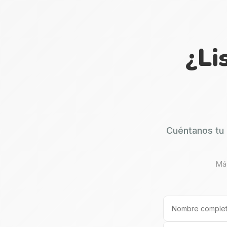
¿Li
Cuéntanos tu 
Más