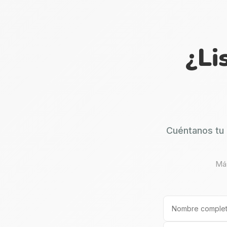
¿Li
Cuéntanos tu 
Más